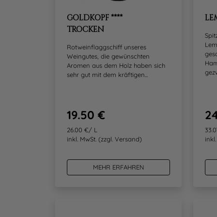
GOLDKOPF ****
LE
TROCKEN
Spi
Lem
Rotweinflaggschiff unseres
ges
Weingutes, die gewünschten
Ham
Aromen aus dem Holz haben sich
gezw
sehr gut mit dem kräftigen...
19.50 €
24
26.00 €/ L
33.0
inkl. MwSt.
(zzgl. Versand)
inkl
MEHR ERFAHREN