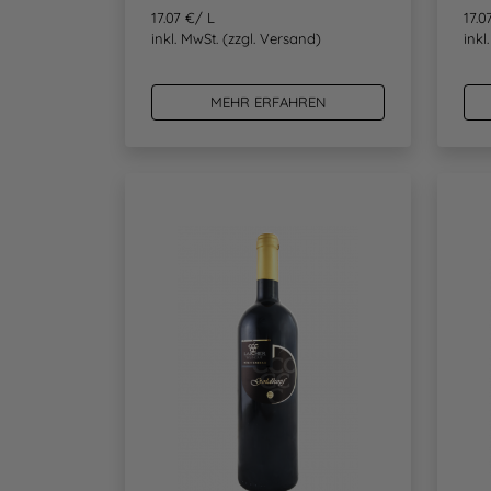
17.07 €/ L
17.0
inkl. MwSt.
(zzgl. Versand)
inkl
MEHR ERFAHREN