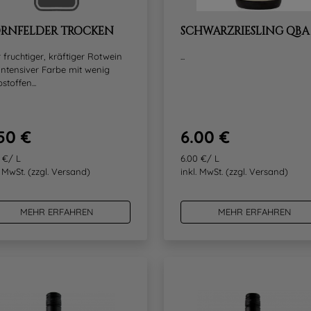
RNFELDER TROCKEN
SCHWARZRIESLING QBA
 fruchtiger, kräftiger Rotwein
...
intensiver Farbe mit wenig
stoffen...
50 €
6.00 €
 €/ L
6.00 €/ L
. MwSt.
(zzgl. Versand)
inkl. MwSt.
(zzgl. Versand)
MEHR ERFAHREN
MEHR ERFAHREN