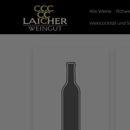
Alle Weine
Rotwe
Weincocktail und 