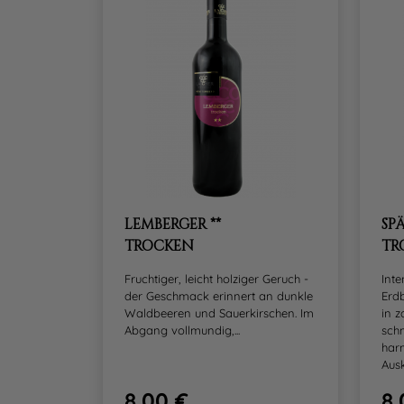
LEMBERGER **
SP
TROCKEN
TR
Fruchtiger, leicht holziger Geruch -
Inte
der Geschmack erinnert an dunkle
Erd
Waldbeeren und Sauerkirschen. Im
in z
Abgang vollmundig,...
sch
har
Ausk
8.00 €
8.