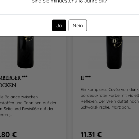
Sind Sie mindestens
18
Jahre alt?
Ja
Nein
MBERGER ***
II ***
OCKEN
Ein komplexes Cuvée von dunk
bordeauxroter Farbe mit violet
ale Balance zwischen
Reflexen. Der Wein duftet nach
bstoffen und Tanninen auf der
Schwarzkirsche, Marzipan...
n Seite und Restsüße auf der
ren ;...
.80 €
11.31 €