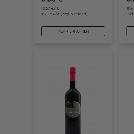
10.67 €/ L
10.6
inkl. MwSt.
(zzgl. Versand)
inkl
MEHR ERFAHREN