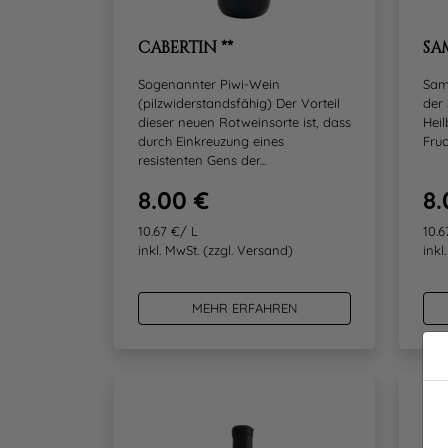
CABERTIN **
SA
Sogenannter Piwi-Wein
Samt
(pilzwiderstandsfähig) Der Vorteil
der 
dieser neuen Rotweinsorte ist, dass
Heil
durch Einkreuzung eines
Fruc
resistenten Gens der...
8.00 €
8.
10.67 €/ L
10.6
inkl. MwSt.
(zzgl. Versand)
inkl
MEHR ERFAHREN