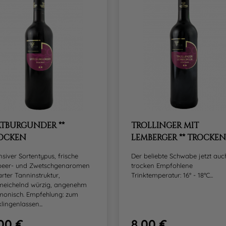
ÄTBURGUNDER **
TROLLINGER MIT
OCKEN
LEMBERGER ** TROCKEN
nsiver Sortentypus, frische
Der beliebte Schwabe jetzt auc
beer- und Zwetschgenaromen
trocken Empfohlene
arter Tanninstruktur,
Trinktemperatur: 16° - 18°C...
meichelnd würzig, angenehm
monisch. Empfehlung: zum
lingenlassen...
00 €
8.00 €