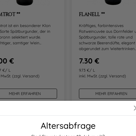
MTROT **
FLANELL **
rot ist ein besonderer Klon
Kräftiges, farbintensives
Sorte Spätburgunder, der in
Rotweincuvée aus Dornfelder 
bronn selektiert wurde.
Spätburgunder, tolle rote und
htiger, samtiger Wein...
schwarze Beerendüfte, elegant
abgerundet zum Weitertrinken...
00 €
7.30 €
7 €/ L
9.73 €/ L
. MwSt.
(zzgl. Versand)
inkl. MwSt.
(zzgl. Versand)
MEHR ERFAHREN
MEHR ERFAHREN
Altersabfrage