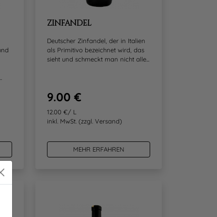
ZINFANDEL
Deutscher Zinfandel, der in Italien
und
als Primitivo bezeichnet wird, das
sieht und schmeckt man nicht alle...
.
9.00 €
12.00 €/ L
inkl. MwSt.
(zzgl. Versand)
MEHR ERFAHREN