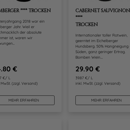
MBERGER **** TROCKEN
CABERNET SAUVIGNON
****
tzenjahrgang 2018 war ein
TROCKEN
berger Jahr. Weil er
chmacklich der absolute
Internationaler toller Rotwein,
mer ist, waren wir
geerntet im Eichelberger
ungen...
Hundsberg. 50% Hangneigung
Süden, ganz geringer Ertrag.
Bomben Wein....
.80 €
29.90 €
7 €/ L
39.87 €/ L
. MwSt.
(zzgl. Versand)
inkl. MwSt.
(zzgl. Versand)
MEHR ERFAHREN
MEHR ERFAHREN