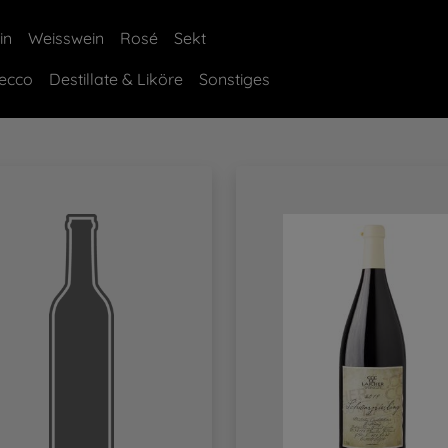
in
Weisswein
Rosé
Sekt
Secco
Destillate & Liköre
Sonstiges