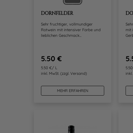
DORNFELDER
DO
Sehr fruchtiger, vollmundiger
Sehr
Rotwein mit intensiver Farbe und
mit 
lieblichen Geschmack...
Gerb
5.50 €
5.
5.50 €/ L
5.50
inkl. MwSt.
(zzgl. Versand)
inkl
MEHR ERFAHREN