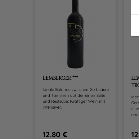
LEMBERGER ***
LE
TR
Ideale Balance zwischen Gerbsäure
und Tanninen auf der einen Seite
Ide
und Restsüße; Kräftiger Wein mit
Ger
intensiver...
eine
ande
12.80 €
12