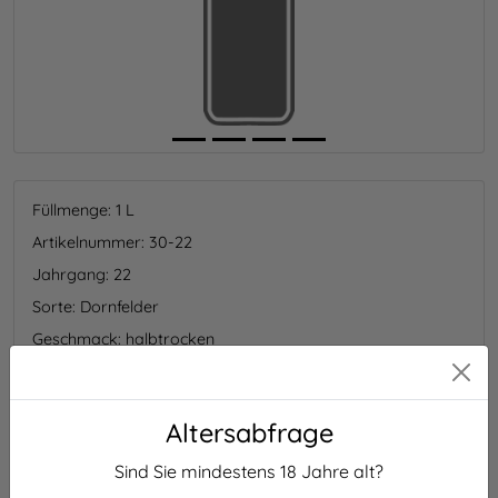
Füllmenge: 1
L
Artikelnummer: 30-22
Jahrgang: 22
Sorte: Dornfelder
Geschmack: halbtrocken
Altersabfrage
Erzeugerabfüllung : Weingut-Laicher, Heerweg 21, DE-
74182, Obersulm
Sind Sie mindestens
18
Jahre alt?
Nährwertangaben