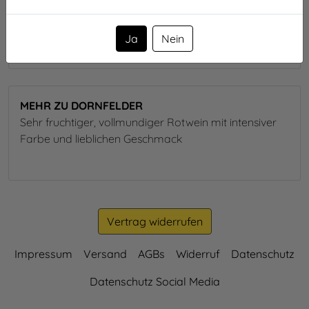
100ml enthalten durchschnittlich:
enthält
Sulfite
Ja
Nein
MEHR ZU DORNFELDER
Sehr fruchtiger, vollmundiger Rotwein mit intensiver
Farbe und lieblichen Geschmack
Vertrag widerrufen
Impressum
Versand
AGBs
Widerruf
Datenschutz
Datenschutz Social Media