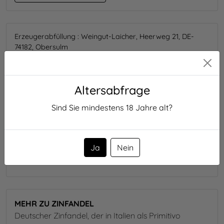
Erzeugerabfüllung : Weingut-Laicher, Heerweg 21, DE-
74182, Obersulm
Nährwertangaben
100ml enthalten durchschnittlich:
Brennwert:
339 kJ/81 kcal
Altersabfrage
Kohlenhydrate:
2 g
Sind Sie mindestens
18
Jahre alt?
davon Zucker:
0.94 g
Zutatenliste:
Trauben, Saccharose, Stabilisator:
Gummiarabikum, Stabilisator: Kaliumpolyaspartat
,
Ja
Nein
Konservierungsstoff:
Sulfite
MEHR ZU ZINFANDEL
Deutscher Zinfandel, der in Italien als Primitivo