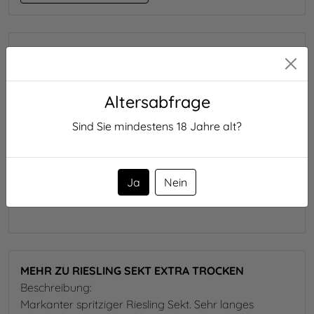
Erzeugerabfüllung : Weingut-Laicher, Heerweg 21, DE-
74182, Obersulm
Nährwertangaben
100ml enthalten durchschnittlich:
Altersabfrage
Brennwert:
314 kJ/75 kcal
Sind Sie mindestens
18
Jahre alt?
Kohlenhydrate:
2.2 g
davon Zucker:
1.25 g
Ja
Nein
Zutatenliste:
Trauben,, Fülldosage
,
Konservierungsstoff:
Sulfite
MEHR ZU RIESLING SEKT EXTRA TROCKEN
Beschreibung:
Markanter spritziger Riesling Sekt. Sehr langes