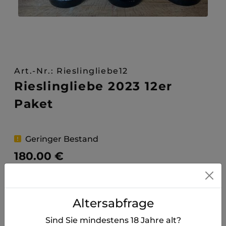
Art.-Nr.: Rieslingliebe12
Rieslingliebe 2023 12er
Paket
Geringer Bestand
180.00 €
€ /
Pakete
(inkl. Versand)
Altersabfrage
MEHR ZU RIESLINGLIEBE 2023 12ER PAKET
Sind Sie mindestens
18
Jahre alt?
Schmeckt nach Margarethenhof, nach