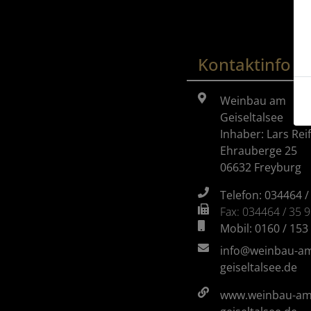
Kontaktinfo
Weinbau am
Geiseltalsee
Inhaber: Lars Reif
Ehrauberge 25
06632 Freyburg
Telefon: 034464 /
Fax: 034464 / 35 
Mobil: 0160 / 153
info@weinbau-a
geiseltalsee.de
www.weinbau-am