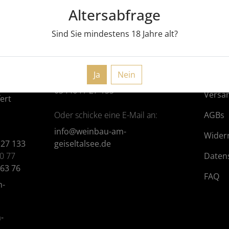
Altersabfrage
Sind Sie mindestens
18
Jahre alt?
Du hast Fragen?
Rec
Ruf uns doch einfach an
Impre
Ja
Nein
034464 / 27 133
Versa
ert
Oder schicke eine E-Mail an:
AGBs
info@weinbau-am-
Wider
 27 133
geiseltalsee.de
90 77
Daten
 63 76
FAQ
m-
-