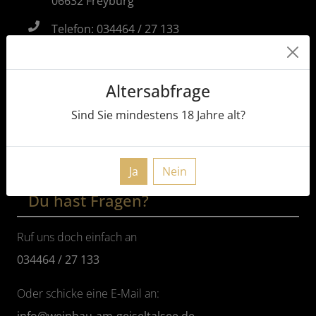
06632 Freyburg
Telefon: 034464 / 27 133
Fax: 034464 / 35 90 77
Mobil: 0160 / 153 63 76
info@weinbau-am-geiseltalsee.de
Altersabfrage
www.weinbau-am-geiseltalsee.de
Sind Sie mindestens
18
Jahre alt?
Ja
Nein
Du hast Fragen?
Ruf uns doch einfach an
034464 / 27 133
Oder schicke eine E-Mail an: