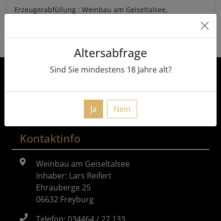
Erzeugerabfüllung : Weinbau am Geiseltalsee,
Ehrauberge 25, DE-06632, Freyburg
Altersabfrage
Sind Sie mindestens
18
Jahre alt?
Vertrag widerrufen
Ja
Nein
Kontaktinfo
Weinbau am Geiseltalsee
Inhaber: Lars Reifert
Ehrauberge 25
06632 Freyburg
Telefon: 034464 / 27 133