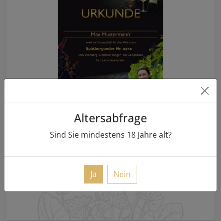
Altersabfrage
35.00 €
Sind Sie mindestens
18
Jahre alt?
46.67 €/ L
(zzgl. Versand)
Ja
Nein
HIER KAUFEN