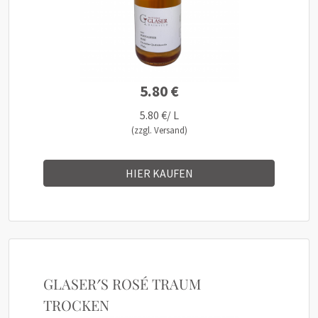
5.80 €
5.80 €/ L
(zzgl. Versand)
HIER KAUFEN
GLASER′S ROSÉ TRAUM
TROCKEN