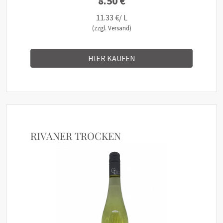
8.50 €
11.33 €/ L
(zzgl. Versand)
HIER KAUFEN
RIVANER TROCKEN