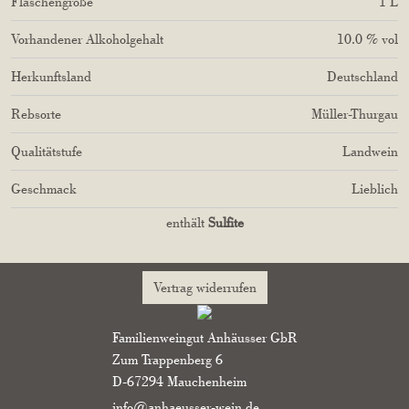
Flaschengröße
1
L
Vorhandener Alkoholgehalt
10.0 % vol
Herkunftsland
Deutschland
Rebsorte
Müller-Thurgau
Qualitätstufe
Landwein
Geschmack
Lieblich
enthält
Sulfite
Vertrag widerrufen
Familienweingut Anhäusser GbR
Zum Trappenberg 6
D-67294 Mauchenheim
info@anhaeusser-wein.de