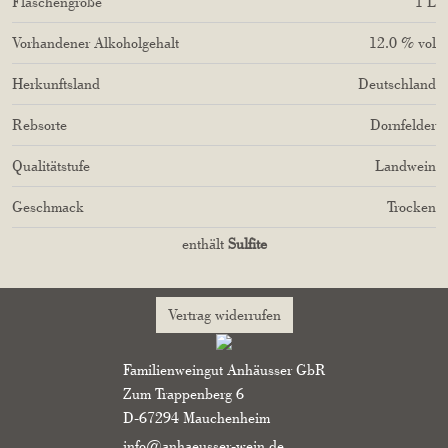
Flaschengröße
1
L
Vorhandener Alkoholgehalt
12.0 % vol
Herkunftsland
Deutschland
Rebsorte
Dornfelder
Qualitätstufe
Landwein
Geschmack
Trocken
enthält
Sulfite
Vertrag widerrufen
Familienweingut Anhäusser GbR
Zum Trappenberg 6
D-67294 Mauchenheim
info@anhaeusser-wein.de