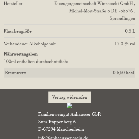
Hersteller
Erzeugergemeinschaft Winzersekt GmbH
,
Michel-Mort-Straße
5
DE
-55576
,
Sprendlingen
Flaschengröße
0.5
L
Vorhandener Alkoholgehalt
17.0 % vol
Nährwertangaben
100ml enthalten durchschnittlich:
Brennwert:
0 kJ/0 kcal
Vertrag widerrufen
Familienweingut Anhäusser GbR
Zum Trappenberg 6
D-67294 Mauchenheim
info@anhaeusser-wein.de