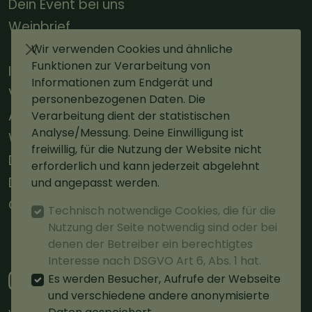
Dein Event bei uns
Weinbrief
Wir verwenden Cookies und ähnliche
Funktionen zur Verarbeitung von
Impressum
Informationen zum Endgerät und
Versand
personenbezogenen Daten. Die
AGBs
Verarbeitung dient der statistischen
Analyse/Messung. Deine Einwilligung ist
Widerruf
freiwillig, für die Nutzung der Website nicht
Datenschutz
erforderlich und kann jederzeit abgelehnt
Datenschutz Social Media
und angepasst werden.
Cookie-Einstellungen
Technisch notwendige Cookies, die für die
Nutzung der Seite notwendig sind oder bei
Vertrag widerrufen
denen der Betreiber ein berechtigtes
Interesse nach DSGVO Art 6, Abs. 1 hat.
Es werden Besucher, Aufrufe der Webseite
und verschiedene andere anonymisierte