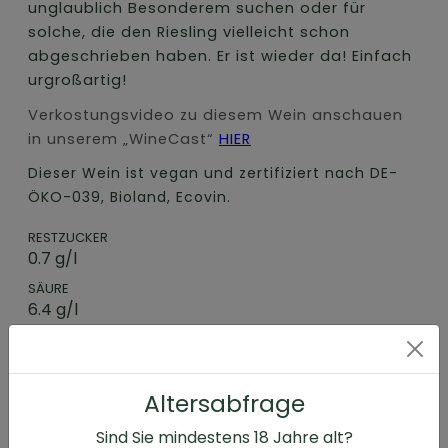
unglaublich Besonderem suchen oder für
solche, die den Riesling vielleicht schon
abgeschrieben haben. Er ist wieder da! Einfach
urgroßartig!
Verkostungsvideo zu diesem Wein anschauen
in unserem „WineCast“
HIER
Dieser Wein ist vegan und zertifiziert nach DE-
ÖKO-039, Bioland, Ecovin.
RESTZUCKER
0.7 g/l
SÄURE
6.4 g/l
VORHANDENER ALKOHOLGEHALT
13 % vol
FÜLLMENGE
Altersabfrage
0.75 l
Sind Sie mindestens
18
Jahre alt?
ERZEUGERABFÜLLUNG