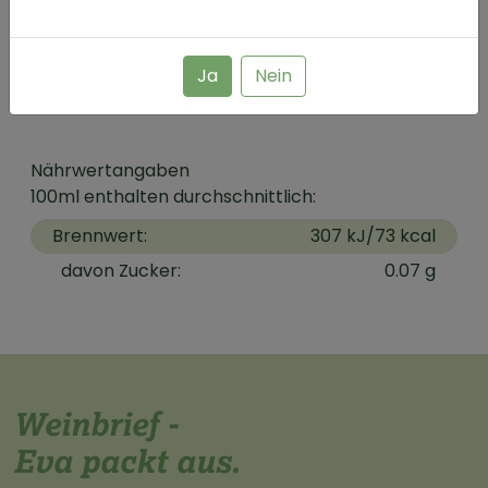
Eva Vollmer Weine , Nieder-Olmer-Str 65, DE-
55129, Mainz-Ebersheim
Ja
Nein
Expertise
Nährwertangaben
100ml enthalten durchschnittlich:
Brennwert:
307 kJ/73 kcal
davon Zucker:
0.07 g
Weinbrief -
Eva packt aus.