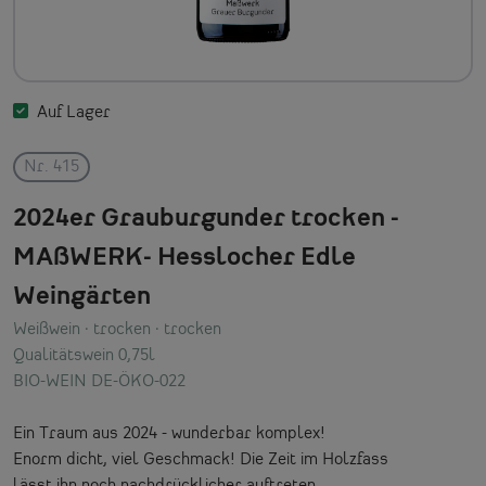
Auf Lager
Nr. 415
2024er Grauburgunder trocken -
MAßWERK- Hesslocher Edle
Weingärten
Weißwein
· trocken
· trocken
Qualitätswein 0,75l
BIO-WEIN DE-ÖKO-022
Ein Traum aus 2024 - wunderbar komplex!
Enorm dicht, viel Geschmack! Die Zeit im Holzfass
lässt ihn noch nachdrücklicher auftreten.