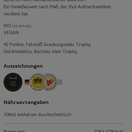
Ein Genießerwein nach Maß, der Ihre Aufmerksamkeit
verdient hat.
BIO
(DE-ÖKO-022)
VEGAN
92 Punkte, Falstaff Grauburgunder Trophy
Goldmedaille, Berliner Wein Trophy
Auszeichnungen
Nährwertangaben
100ml enthalten durchschnittlich:
Brennwert:
328 kJ/79 kcal