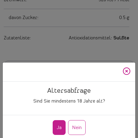
davon Zucker:
0.5 g
Zutatenliste:
Antioxidationsmittel:
Sulfite
Produktinformationen
Altersabfrage
Artikelnummer
415
Sind Sie mindestens
18
Jahre alt?
Inhalt
0.75 l
Ja
Nein
Preis/Ltr.
28.00 € pro Ltr.