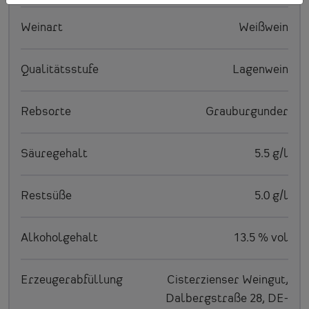
Weinart
Weißwein
Qualitätsstufe
Lagenwein
Rebsorte
Grauburgunder
Säuregehalt
5.5 g/l
Restsüße
5.0 g/l
Alkoholgehalt
13.5 % vol
Erzeugerabfüllung
Cisterzienser Weingut,
Dalbergstraße 28, DE-