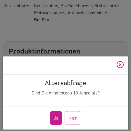
Zutatenliste:
Bio-Trauben, Bio-Saccharose, Stabilisator:
Metaweinsäure
,
Antioxidationsmittel:
Sulfite
Produktinformationen
Artikelnummer
604
Altersabfrage
Inhalt
0.75 l
Sind Sie mindestens
18
Jahre alt?
Preis/Ltr.
13.07 € pro Ltr.
Ja
Nein
Weinart
Weißwein