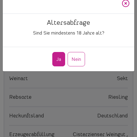
Produktinformationen
Altersabfrage
Artikelnummer
801
Sind Sie mindestens
18
Jahre alt?
Inhalt
0.75 l
Ja
Nein
Preis/Ltr.
15.73 € pro Ltr.
Weinart
Sekt
Rebsorte
Riesling
Herkunftsland
Deutschland
Erzeugerabfüllung
Cisterzienser Weingut ,