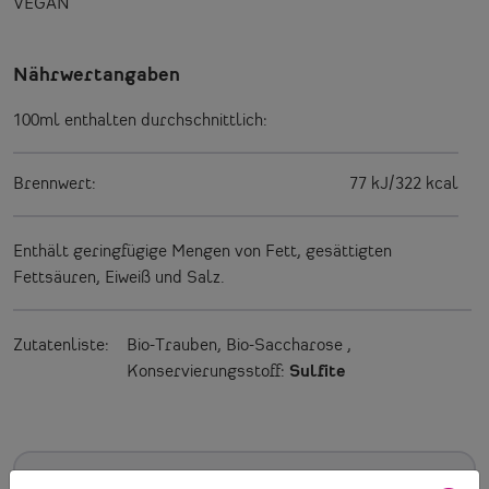
VEGAN
Nährwertangaben
100ml enthalten durchschnittlich:
Brennwert:
77 kJ/322 kcal
Enthält geringfügige Mengen von Fett, gesättigten
Fettsäuren, Eiweiß und Salz.
Zutatenliste:
Bio-Trauben, Bio-Saccharose
,
Konservierungsstoff:
Sulfite