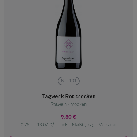
Nr. 101
Tagwerk Rot trocken
Rotwein
· trocken
9.80 €
0.75 L · 13.07 €/ L ·
inkl. MwSt.,
zzgl. Versand