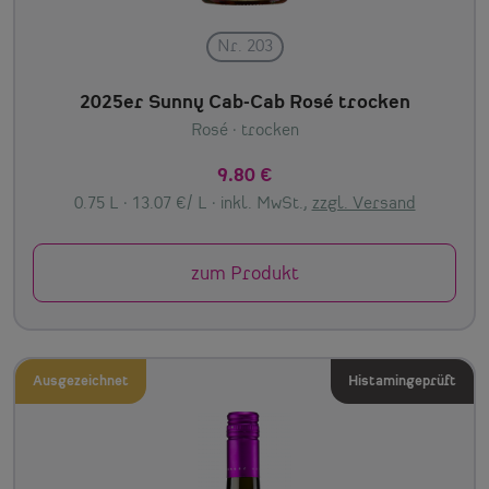
Nr. 203
2025er Sunny Cab-Cab Rosé trocken
Rosé
· trocken
9.80 €
0.75 L · 13.07 €/ L ·
inkl. MwSt.,
zzgl. Versand
zum Produkt
Ausgezeichnet
Histamingeprüft