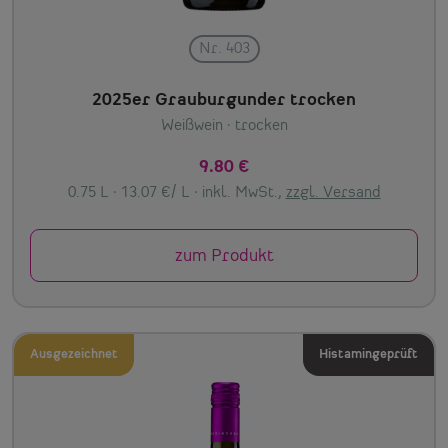
Nr. 403
2025er Grauburgunder trocken
Weißwein
· trocken
9.80 €
0.75 L · 13.07 €/ L ·
inkl. MwSt.,
zzgl. Versand
zum Produkt
Ausgezeichnet
Histamingeprüft