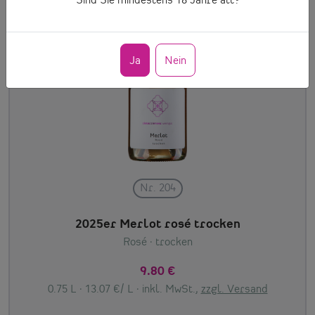
Sind Sie mindestens
18
Jahre alt?
Ja
Nein
Nr. 204
2025er Merlot rosé trocken
Rosé
· trocken
9.80 €
0.75 L · 13.07 €/ L ·
inkl. MwSt.,
zzgl. Versand