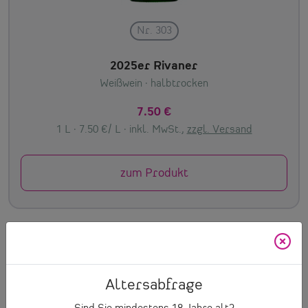
Nr. 303
2025er Rivaner
Weißwein
· halbtrocken
7.50 €
1 L · 7.50 €/ L ·
inkl. MwSt.,
zzgl. Versand
zum Produkt
Ausgezeichnet
Histamingeprüft
Altersabfrage