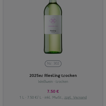
Nr. 302
2025er Riesling trocken
Weißwein
· trocken
7.50 €
1 L · 7.50 €/ L ·
inkl. MwSt.,
zzgl. Versand