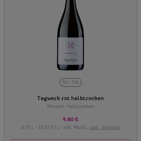
Nr. 106
Tagwerk rot halbtrocken
Rotwein
· halbtrocken
9.80 €
0.75 L · 13.07 €/ L ·
inkl. MwSt.,
zzgl. Versand