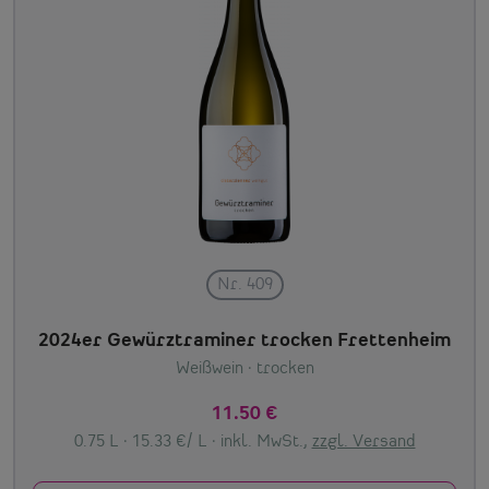
Nr. 409
2024er Gewürztraminer trocken Frettenheim
Weißwein
· trocken
11.50 €
0.75 L · 15.33 €/ L ·
inkl. MwSt.,
zzgl. Versand