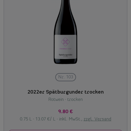
Nr. 103
2022er Spätburgunder trocken
Rotwein
· trocken
9.80 €
0.75 L · 13.07 €/ L ·
inkl. MwSt.,
zzgl. Versand