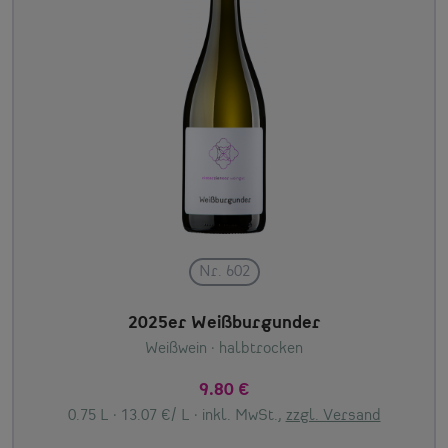
Nr. 602
2025er Weißburgunder
Weißwein
· halbtrocken
9.80 €
0.75 L · 13.07 €/ L ·
inkl. MwSt.,
zzgl. Versand