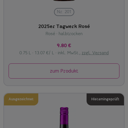
Nr. 201
2025er Tagwerk Rosé
Rosé
· halbtrocken
9.80 €
0.75 L · 13.07 €/ L ·
inkl. MwSt.,
zzgl. Versand
zum Produkt
Ausgezeichnet
Histamingeprüft