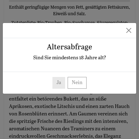
Enthält geringfügige Mengen von Fett, gesättigten Fettsäuren,
Eiweiß und Salz.
Zutatenliste:
Bio-Trauben, Bio-Saccharose, Säureregulator:
Weinsäure
,
Konservierungsstoff:
Sulfite
Altersabfrage
Sind Sie mindestens
18
Jahre alt?
MEHR ZU 2025 WEINGUT SCHLOSS PROSCHWITZ
CUVÉE PAULINE FRUCHTSÜSS 0,75 L V
DP.GUTSWEIN AUS ÖKOLOGISCHEM ANBAU (DE-Ö
Ja
Nein
KO-006)
Eine harmonische Cuvée aus Riesling und Traminer
entfaltet ein betörendes Bukett, das an süße
Aprikosen, exotische Litschis und einen zarten Hauch
von Rosenblüten erinnert. Am Gaumen vereinen sich
die spritzige Frische des Rieslings mit den intensiven,
aromatischen Nuancen des Traminers zu einem
eindrucksvollen Geschmackserlebnis, das Eleganz