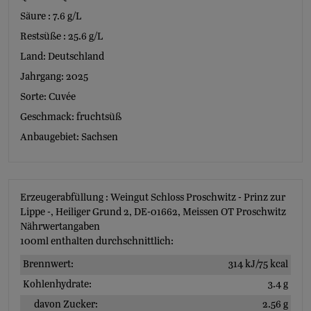
Säure : 7.6 g/L
Restsüße : 25.6 g/L
Land: Deutschland
Jahrgang: 2025
Sorte: Cuvée
Geschmack: fruchtsüß
Anbaugebiet: Sachsen
Erzeugerabfüllung : Weingut Schloss Proschwitz - Prinz zur
Lippe -, Heiliger Grund 2, DE-01662, Meissen OT Proschwitz
Nährwertangaben
100ml enthalten durchschnittlich:
Brennwert:
314 kJ/75 kcal
Kohlenhydrate:
3.4 g
davon Zucker:
2.56 g