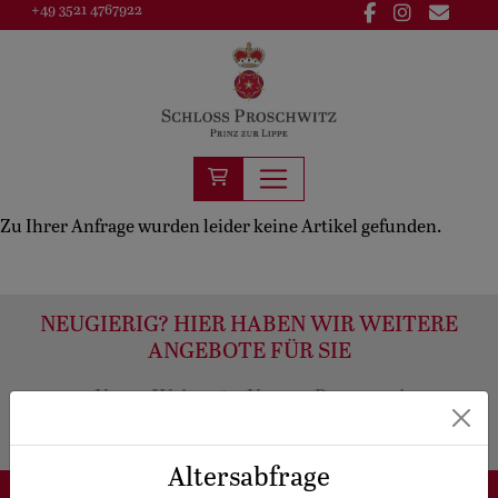
+49 3521 4767922
Zu Ihrer Anfrage wurden leider keine Artikel gefunden.
NEUGIERIG? HIER HABEN WIR WEITERE
ANGEBOTE FÜR SIE
Unser Weingut
Unsere Brennerei
Veranstaltungen
Hochzeiten
Forstverwaltung
Altersabfrage