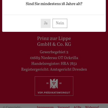
Sind Sie mindestens
18
Jahre alt?
Vertrag widerrufen
Ja
Nein
Prinz zur Lippe
GmbH & Co. KG
Gewerbegebiet 2
01689 Niederau OT Ockrilla
Handelsregister: HRA 7851
Registergericht: Amtsgericht Dresden
© Copyright-
Impressum
Versand
AGBs
Widerruf