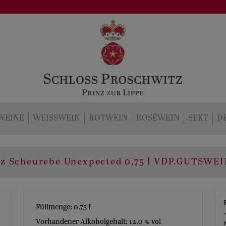
WEINE
WEISSWEIN
ROTWEIN
ROSÉWEIN
SEKT
D
tz Scheurebe Unexpected 0,75 l VDP.GUTSWEI
Füllmenge: 0.75
L
Vorhandener Alkoholgehalt: 12.0 % vol