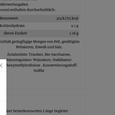
Nährwertangaben
100ml enthalten durchschnittlich:
Brennwert:
313 kJ/75 kcal
Kohlenhydrate:
2.1 g
davon Zucker:
1.16 g
Enthält geringfügige Mengen von Fett, gesättigten
Fettsäuren, Eiweiß und Salz.
Zutatenliste:
Trauben, Bio-Saccharose,
Säureregulator: Weinsäure, Stabilisator:
Carboxymethylcellulose
,
Konservierungsstoff:
Sulfite
und einer bemerkenswerten Länge begleitet