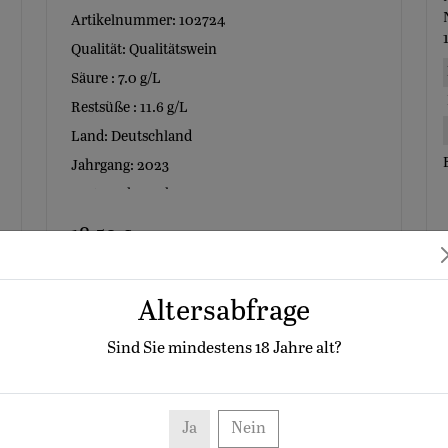
Artikelnummer: 102724
Qualität: Qualitätswein
Säure : 7.0 g/L
Restsüße : 11.6 g/L
Land: Deutschland
Jahrgang: 2023
Sorte: Scheurebe
Anbaugebiet: Sachsen
18.50 €
24.67 € /l
Menge:
inkl. MwSt.
Altersabfrage
(zzgl. Versand)
Sind Sie mindestens
18
Jahre alt?
CHWITZ SCHEUREBE UNEXPECTED 0,75 L VDP.GUTSWEIN
Ja
Nein
 Pfirsich und Weinbergspfirsich, die von viel Zug, Grip, Saftigkeit 