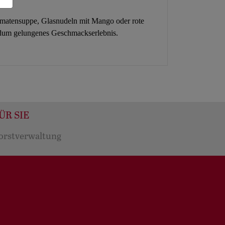
mt.
 Tomatensuppe, Glasnudeln mit Mango oder rote
undum gelungenes Geschmackserlebnis.
ÜR SIE
orstverwaltung