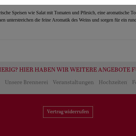
d, das den Genießer auf eine geschmackliche Entdeckungsreise mitnim
 frische Speisen wie Salat mit Tomaten und Pfirsich, eine aromatische
en unterstreichen die feine Aromatik des Weins und sorgen für ein r
ERIG? HIER HABEN WIR WEITERE ANGEBOTE F
Unsere Brennerei
Veranstaltungen
Hochzeiten
F
Vertrag widerrufen