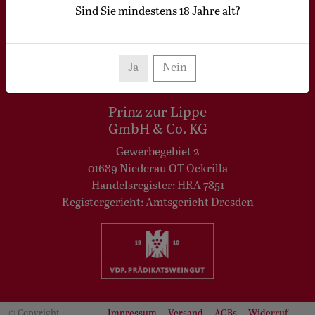
Sind Sie mindestens
18
Jahre alt?
Vertrag widerrufen
Ja
Nein
Prinz zur Lippe
GmbH & Co. KG
Gewerbegebiet 2
01689 Niederau OT Ockrilla
Handelsregister: HRA 7851
Registergericht: Amtsgericht Dresden
© Copyright-
Impressum
Versand
AGBs
Widerruf