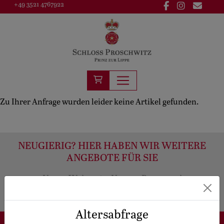
+49 3521 4767922
Zu Ihrer Anfrage wurden leider keine Artikel gefunden.
NEUGIERIG? HIER HABEN WIR WEITERE
ANGEBOTE FÜR SIE
Unser Weingut
Unsere Brennerei
Veranstaltungen
Hochzeiten
Forstverwaltung
Altersabfrage