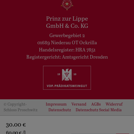
Prinz zur Lippe
GmbH & Co. KG
Gewerbegebiet 2
01689 Niederau OT Ockrilla
Handelsregister: HRA 7851
Registergericht: Amtsgericht Dresden
© Copyright-
Impressum
Versand
AGBs
Widerruf
Schloss Proschwitz
Datenschutz
Datenschutz Social Media
30.00 €
60.00 € /l