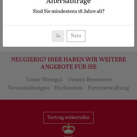
Altersabfrage
DE-01689, Niederau OT Ockrilla
Sind Sie mindestens
18
Jahre alt?
Ja
Nein
NEUGIERIG? HIER HABEN WIR WEITERE
ANGEBOTE FÜR SIE
Unser Weingut
Unsere Brennerei
Veranstaltungen
Hochzeiten
Forstverwaltung
Vertrag widerrufen