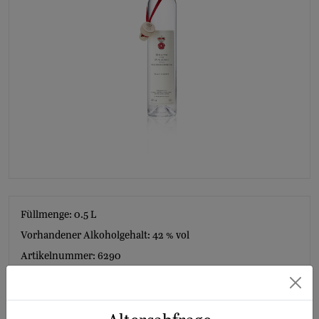
Füllmenge: 0.5
L
Vorhandener Alkoholgehalt: 42 % vol
Artikelnummer: 6290
Erzeugerabfüllung : Prinz zur Lippe e.K., Gewerbegebiet 1,