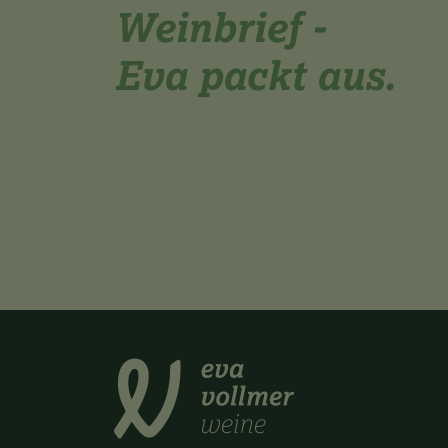
Weinbrief -
Eva packt aus.