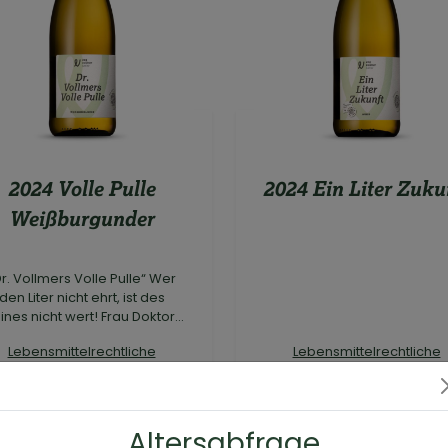
2024 Volle Pulle
2024 Ein Liter Zuku
Weißburgunder
Dr. Vollmers Volle Pulle“ Wer
den Liter nicht ehrt, ist des
nes nicht wert! Frau Doktor...
Lebensmittelrechtliche
Lebensmittelrechtliche
Informationen
Informationen
1 l
1 l
Altersabfrage