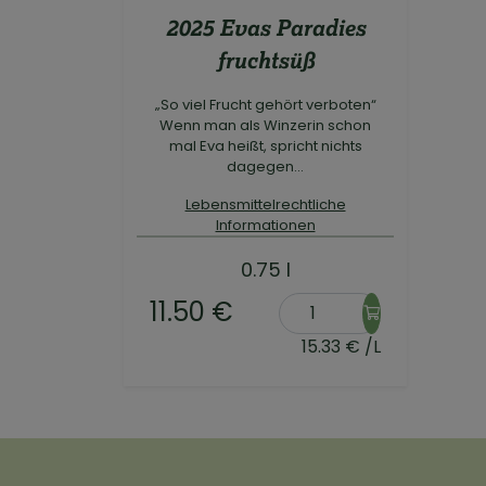
2025 Evas Paradies
fruchtsüß
„So viel Frucht gehört verboten“
Wenn man als Winzerin schon
mal Eva heißt, spricht nichts
dagegen...
Lebensmittelrechtliche
Informationen
0.75 l
11.50 €
15.33 € /L