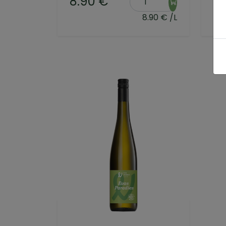
8.90 €
8
8.90 € /L