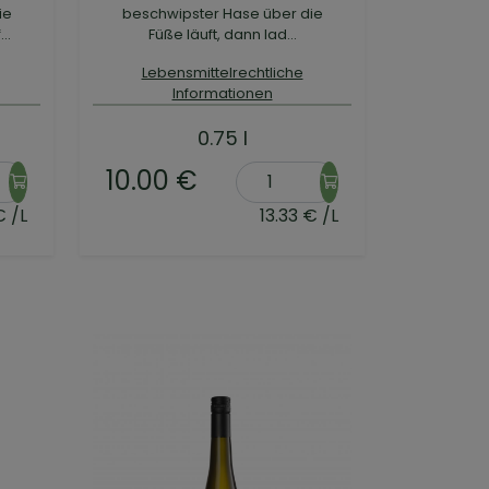
ie
beschwipster Hase über die
..
Füße läuft, dann lad...
Lebensmittelrechtliche
Informationen
0.75 l
10.00 €
€ /L
13.33 € /L