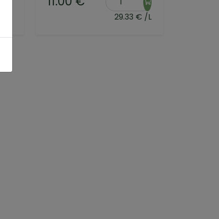
11.00 €
€ /L
29.33 € /L