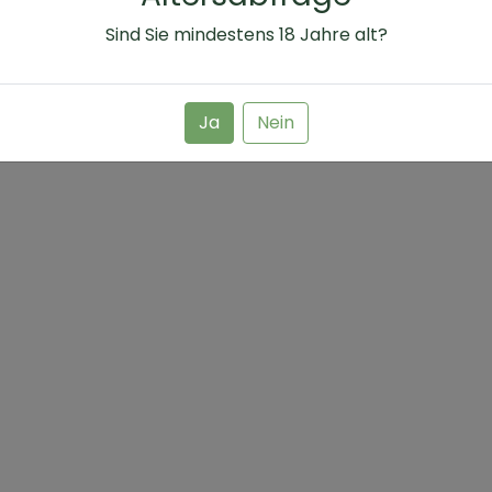
.50 €
8.90 €
Sind Sie mindestens
18
Jahre alt?
8.50 € /L
8.90 
Ja
Nein