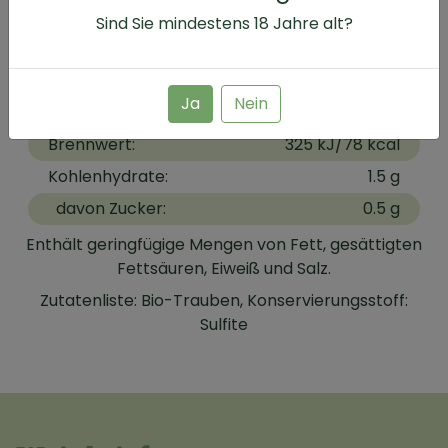
Expertise
Sind Sie mindestens
18
Jahre alt?
Nährwertangaben
Ja
Nein
100ml enthalten durchschnittlich:
Brennwert:
325 kJ/78 kcal
Kohlenhydrate:
1.5 g
davon Zucker:
0.5 g
Enthält geringfügige Mengen von Fett, gesättigten
Fettsäuren, Eiweiß und Salz.
Zutatenliste:
Bio-Trauben
,
Konservierungsstoff:
Sulfite