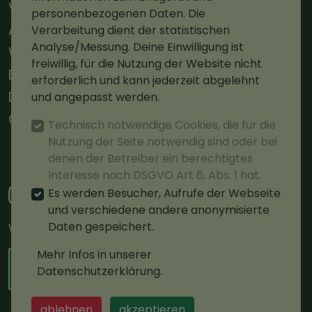
Versand
personenbezogenen Daten. Die
AGBs
Verarbeitung dient der statistischen
Analyse/Messung. Deine Einwilligung ist
Widerruf
freiwillig, für die Nutzung der Website nicht
Datenschutz
erforderlich und kann jederzeit abgelehnt
Datenschutz Social Media
und angepasst werden.
Cookie-Einstellungen
Technisch notwendige Cookies, die für die
Nutzung der Seite notwendig sind oder bei
Vertrag widerrufen
denen der Betreiber ein berechtigtes
Interesse nach DSGVO Art 6, Abs. 1 hat.
Es werden Besucher, Aufrufe der Webseite
und verschiedene andere anonymisierte
Daten gespeichert.
Wir sind zerifiziert.
Mehr Infos in unserer
Datenschutzerklärung.
ablehnen
akzeptieren