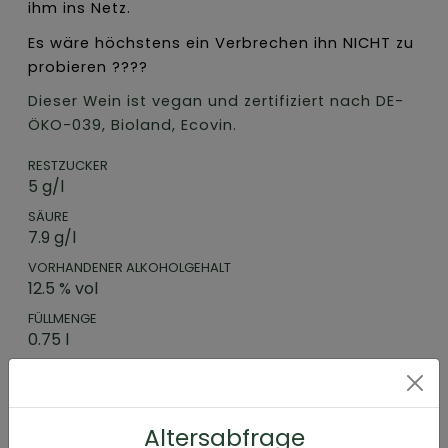
ihm ins Netz.
Es wäre höchstens ein Verbrechen ihn NICHT zu
probieren
????
Dieser Wein ist vegan und zertifiziert nach DE-
ÖKO-039, Bioland, Ecovin.
RESTZUCKER
5 g/l
SÄURE
7.9 g/l
VORHANDENER ALKOHOLGEHALT
12.5 % vol
FÜLLMENGE
0.75 l
ERZEUGERABFÜLLUNG
Eva Vollmer Weine , Nieder-Olmer-Str 65, DE-
55129, Mainz-Ebersheim
Altersabfrage