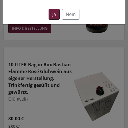
7.50 €/ l
(zzgl. Versand)
Ja
Nein
INFO & BESTELLUNG
10 LITER Bag in Box Bastian
Flamme Rosé Glühwein aus
eigener Herstellung.
Trinkfertig gesüßt und
gewürzt.
Glühwein
80.00 €
8.00 €/ l