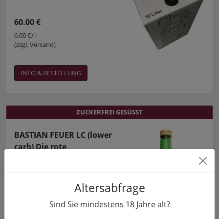
60.00 €
6.00 €/ l
(zzgl. Versand)
INFO & BESTELLUNG
ZUCKERFREI GESÜSST
ZUCKERFREI GESÜSST
BASTIAN FEUER LC (lower
carb) Die rote
Glühweinalternative!
Glühwein
kohlenhydratreduziert
Altersabfrage
Sind Sie mindestens
18
Jahre alt?
7.50 €