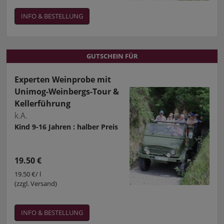
INFO & BESTELLUNG
GUTSCHEIN FÜR
GUTSCHEIN FÜR
Experten Weinprobe mit
Unimog-Weinbergs-Tour &
Kellerführung
k.A.
Kind 9-16 Jahren : halber Preis
19.50 €
19.50 €/ l
(zzgl. Versand)
INFO & BESTELLUNG