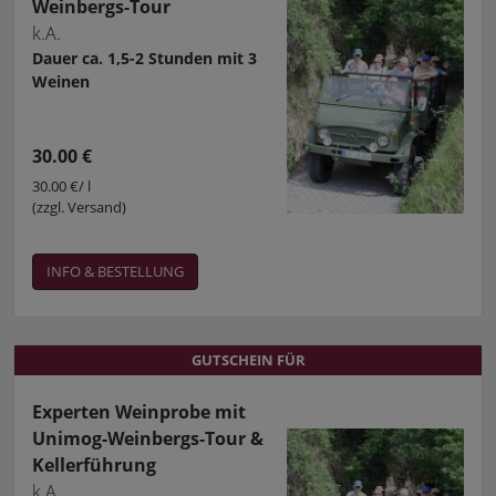
Weinbergs-Tour
k.A.
Dauer ca. 1,5-2 Stunden mit 3
Weinen
30.00 €
30.00 €/ l
(zzgl. Versand)
INFO & BESTELLUNG
GUTSCHEIN FÜR
GUTSCHEIN FÜR
Experten Weinprobe mit
Unimog-Weinbergs-Tour &
Kellerführung
k.A.