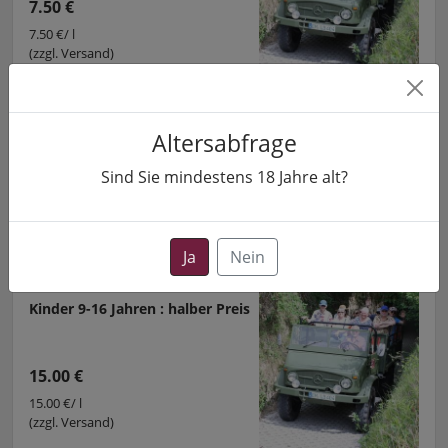
7.50 €
7.50 €/ l
(zzgl. Versand)
INFO & BESTELLUNG
Altersabfrage
Sind Sie mindestens
18
Jahre alt?
GUTSCHEIN FÜR
GUTSCHEIN FÜR
Weinprobe mit Unimog-
Ja
Nein
Weinbergs-Tour
k.A.
Kinder 9-16 Jahren : halber Preis
15.00 €
15.00 €/ l
(zzgl. Versand)