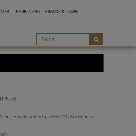
MMER
TRAUBENSAFT
BRÄNDE & LIKÖRE
41 % vol
 Schur, Hauptstraße 81a, DE-67271, Kindenheim
lich: