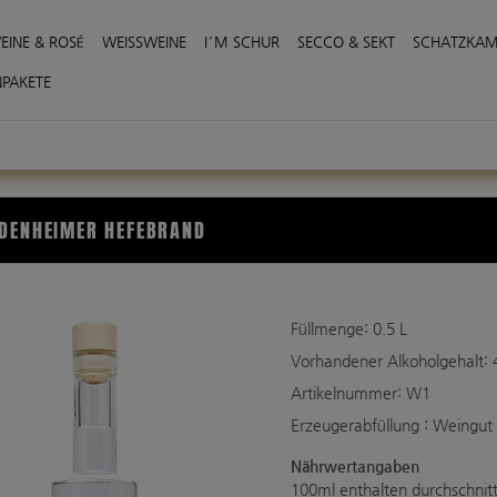
EINE & ROSÉ
WEISSWEINE
I′M SCHUR
SECCO & SEKT
SCHATZKA
NPAKETE
NDENHEIMER HEFEBRAND
Füllmenge: 0.5
L
Vorhandener Alkoholgehalt: 
Artikelnummer: W1
Erzeugerabfüllung : Weingut
Nährwertangaben
100ml enthalten durchschnitt