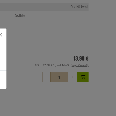
0 kJ/0 kcal
Sulfite
13.90 €
0.5 l - 27.80 €/ l, inkl. MwSt.
(zzgl. Versand)
-
+