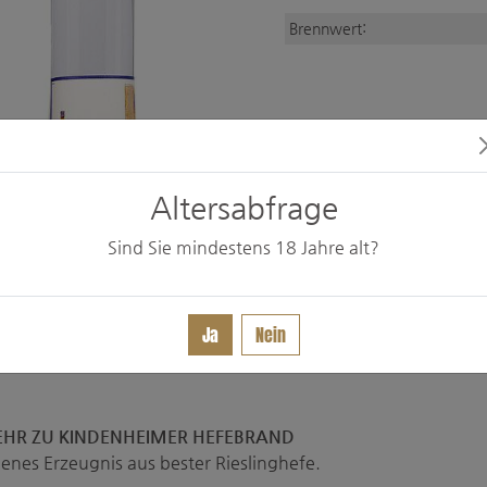
Brennwert:
Altersabfrage
Sind Sie mindestens
18
Jahre alt?
Ja
Nein
HR ZU KINDENHEIMER HEFEBRAND
genes Erzeugnis aus bester Rieslinghefe.