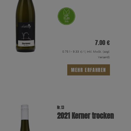
7.00 €
0.75 l - 9.33 €/ l, inkl. MwSt.
(zzgl.
Versand)
MEHR ERFAHREN
Nr.13
2021 Kerner trocken