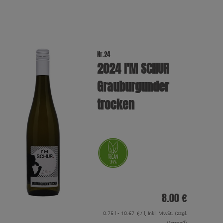
Nr.24
2024 I′M SCHUR
Grauburgunder
trocken
8.00 €
0.75 l - 10.67 €/ l, inkl. MwSt.
(zzgl.
Versand)