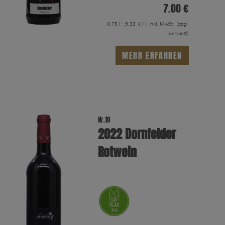
7.00 €
0.75 l - 9.33 €/ l, inkl. MwSt.
(zzgl.
Versand)
MEHR ERFAHREN
Nr.10
2022 Dornfelder
Rotwein