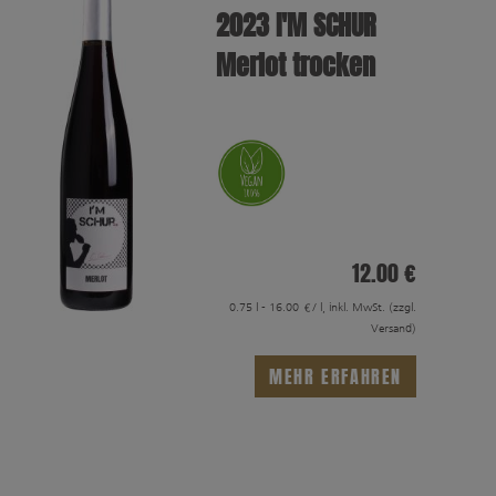
2023 I′M SCHUR
Merlot trocken
12.00 €
0.75 l - 16.00 €/ l, inkl. MwSt.
(zzgl.
Versand)
MEHR ERFAHREN