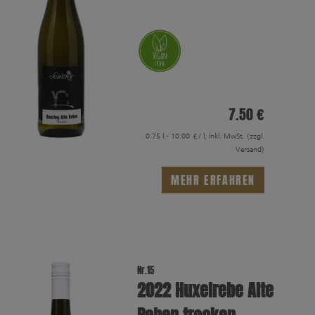
7.50 €
0.75 l - 10.00 €/ l, inkl. MwSt.
(zzgl.
Versand)
MEHR ERFAHREN
Nr.15
2022 Huxelrebe Alte