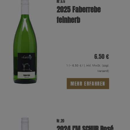
Nr.6.6
2025 Faberrebe
feinherb
6.50 €
1 l - 6.50 €/ l, inkl. MwSt.
(zzgl.
Versand)
MEHR ERFAHREN
Nr.20
2024 I′M SCHUR Rosé