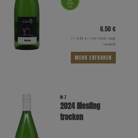
6.50 €
1 l - 6.50 €/ l, inkl. MwSt.
(zzgl.
Versand)
MEHR ERFAHREN
Nr.7
2024 Riesling
trocken