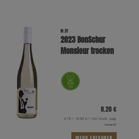
Nr.B1
2023 BonSchur
Monsieur trocken
8.20 €
0.75 l - 10.93 €/ l, inkl. MwSt.
(zzgl.
Versand)
MEHR ERFAHREN