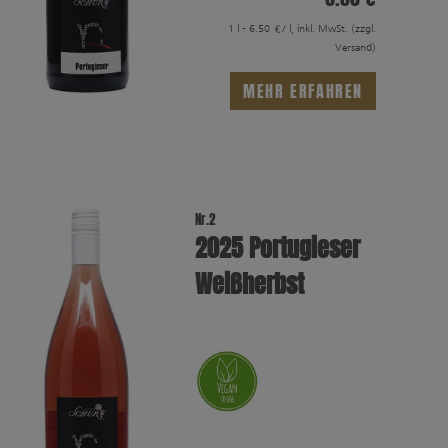
1 l - 6.50 €/ l, inkl. MwSt.
(zzgl.
Versand)
MEHR ERFAHREN
Nr.2
2025 Portugieser
Weißherbst