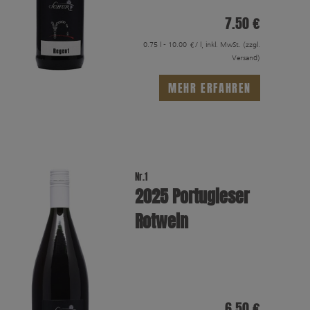
7.50 €
0.75 l - 10.00 €/ l, inkl. MwSt.
(zzgl.
Versand)
MEHR ERFAHREN
Nr.1
2025 Portugieser
Rotwein
6.50 €