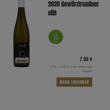
2020 Gewürztraminer
süß
7.50 €
0.75 l - 10.00 €/ l, inkl. MwSt.
(zzgl.
Versand)
MEHR ERFAHREN