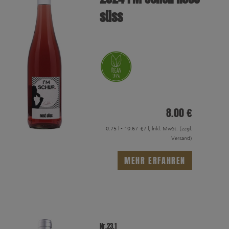
süss
8.00 €
0.75 l - 10.67 €/ l, inkl. MwSt.
(zzgl.
Versand)
MEHR ERFAHREN
Nr.23.1