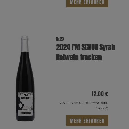
MEHR ERFAHREN
Nr.23
2024 I′M SCHUR Syrah
Rotwein trocken
12.00 €
0.75 l - 16.00 €/ l, inkl. MwSt.
(zzgl.
Versand)
MEHR ERFAHREN