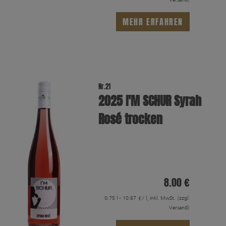
MEHR ERFAHREN
Nr.21
2025 I′M SCHUR Syrah
Rosé trocken
8.00 €
0.75 l - 10.67 €/ l, inkl. MwSt.
(zzgl.
Versand)