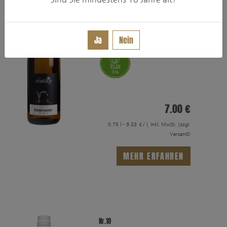
feinherb
Ja
Nein
7.00 €
0.75 l - 9.33 €/ l, inkl. MwSt.
(zzgl.
Versand)
MEHR ERFAHREN
Nr.18