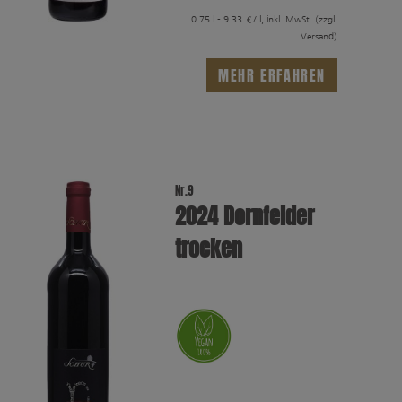
0.75 l - 9.33 €/ l, inkl. MwSt.
(zzgl.
Versand)
MEHR ERFAHREN
Nr.9
2024 Dornfelder
trocken