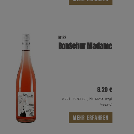
Nr.B2
BonSchur Madame
8.20 €
0.75 l - 10.93 €/ l, inkl. MwSt.
(zzgl.
Versand)
MEHR ERFAHREN