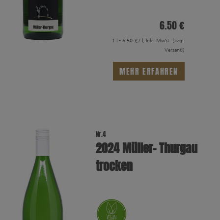
6.50 €
1 l - 6.50 €/ l, inkl. MwSt.
(zzgl.
Versand)
MEHR ERFAHREN
Nr.4
2024 Müller- Thurgau
trocken