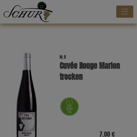
Nr.8
Cuvée Rouge Marlon
trocken
7.00 €