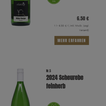
6.50 €
1 l - 6.50 €/ l, inkl. MwSt.
(zzgl.
Versand)
MEHR ERFAHREN
Nr.5
2024 Scheurebe
feinherb