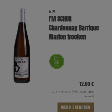
Nr.26
I′M SCHUR
Chardonnay Barrique
Marlon trocken
12.00 €
0.75 l - 16.00 €/ l, inkl. MwSt.
(zzgl.
Versand)
MEHR ERFAHREN