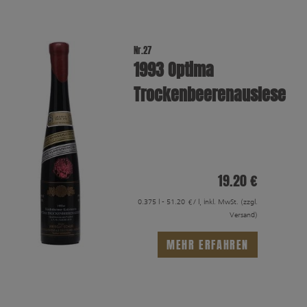
Nr.27
1993 Optima
Trockenbeerenauslese
19.20 €
0.375 l - 51.20 €/ l, inkl. MwSt.
(zzgl.
Versand)
MEHR ERFAHREN