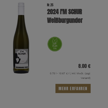
Nr.25
2024 I′M SCHUR
Weißburgunder
8.00 €
0.75 l - 10.67 €/ l, inkl. MwSt.
(zzgl.
Versand)
MEHR ERFAHREN