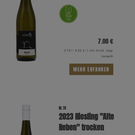
7.00 €
0.75 l - 9.33 €/ l, inkl. MwSt.
(zzgl.
Versand)
MEHR ERFAHREN
Nr.14
2023 Riesling "Alte
Reben" trocken