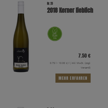
Nr.19
2018 Kerner lieblich
7.50 €
0.75 l - 10.00 €/ l, inkl. MwSt.
(zzgl.
Versand)
MEHR ERFAHREN