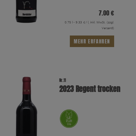
7.00 €
0.75 l - 9.33 €/ l, inkl. MwSt.
(zzgl.
Versand)
MEHR ERFAHREN
Nr.11
2023 Regent trocken