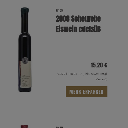
Nr.28
2008 Scheurebe
Eiswein edelsüß
15.20 €
0.375 l - 40.53 €/ l, inkl. MwSt.
(zzgl.
Versand)
MEHR ERFAHREN