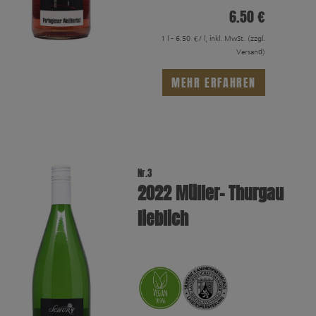
6.50 €
1 l - 6.50 €/ l, inkl. MwSt.
(zzgl.
Versand)
MEHR ERFAHREN
Nr.3
2022 Müller- Thurgau
lieblich