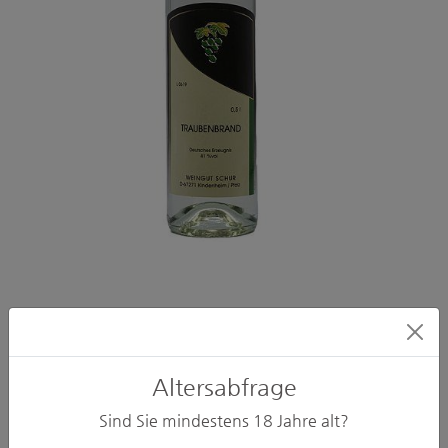
Füllmenge: 0.5
L
Vorhandener Alkoholgehalt: 41 % vol
Artikelnummer: W2
Altersabfrage
Erzeugerabfüllung : Weingut Schur, Hauptstraße 81a,
Sind Sie mindestens
18
Jahre alt?
DE-67271, Kindenheim