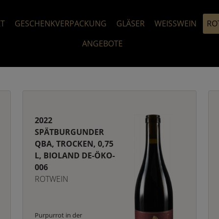
KT
GESCHENKVERPACKUNG
GLÄSER
WEISSWEIN
RO
ANGEBOTE
2022
SPÄTBURGUNDER
QBA, TROCKEN, 0,75
L, BIOLAND DE-ÖKO-
006
ROTWEIN
Purpurrot in der