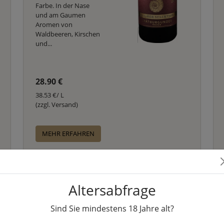
Farbe. In der Nase
und am Gaumen
Aromen von
Waldbeeren, Kirschen
und...
28.90 €
38.53 €/ L
(zzgl. Versand)
MEHR ERFAHREN
Altersabfrage
Sind Sie mindestens
18
Jahre alt?