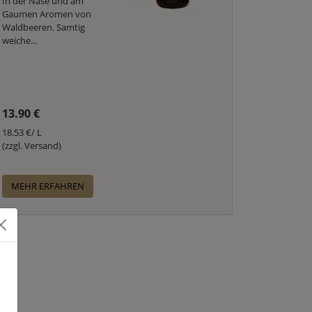
In der Nase und am
Gaumen Aromen von
Waldbeeren. Samtig
weiche...
13.90 €
18.53 €/ L
(zzgl. Versand)
MEHR ERFAHREN