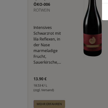
ÖKO-006
ROTWEIN
Intensives
Schwarzrot mit
lila Reflexen, in
der Nase
marmeladige
Frucht,
Sauerkirsche,...
13.90 €
18.53 €/ L
(zzgl. Versand)
MEHR ERFAHREN