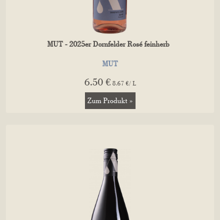
MUT - 2025er Dornfelder Rosé feinherb
MUT
6.50 €
8.67 €/ L
Zum Produkt »