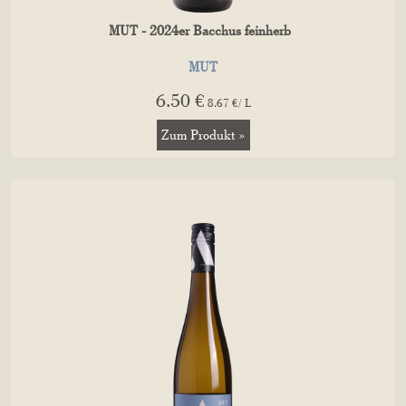
MUT - 2024er Bacchus feinherb
MUT
6.50 €
8.67 €/ L
Zum Produkt »