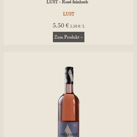
LUST - Rosé feinherb
LUST
5.50 €
5.50 €/ L
Zum Produkt »