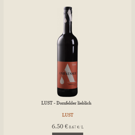
LUST - Dornfelder lieblich
LUST
6.50 €
8.67 €/ L