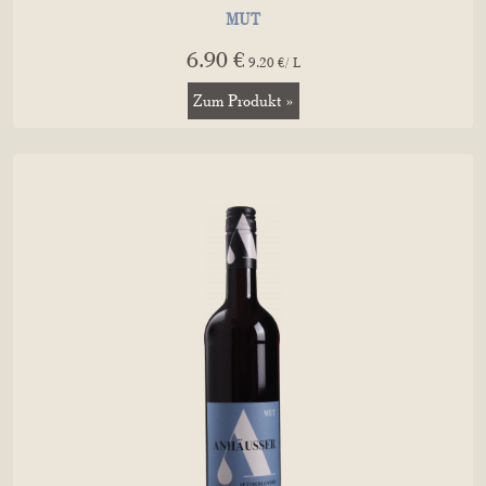
MUT
6.90 €
9.20 €/ L
Zum Produkt »