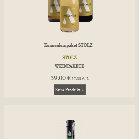
Kennenlernpaket STOLZ
STOLZ
WEINPAKETE
39.00 €
17.33 €/ L
Zum Produkt »